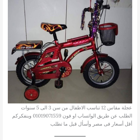
عجلة مقاس 12 تناسب الاطفال من سن 3 الى 5 سنوات
الطلب عن طريق الواتساب او فون 01019071559 وبنفكركم
أقل أسعار فى مصر وأسأل قبل ما تطلب