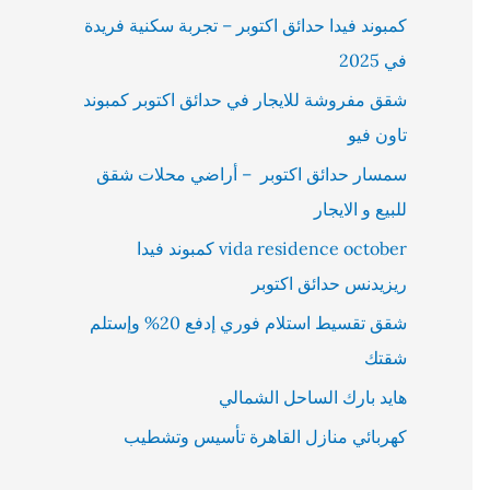
كمبوند فيدا حدائق اكتوبر – تجربة سكنية فريدة
في 2025
شقق مفروشة للايجار في حدائق اكتوبر كمبوند
تاون فيو
سمسار حدائق اكتوبر – أراضي محلات شقق
للبيع و الايجار
vida residence october كمبوند فيدا
ريزيدنس حدائق اكتوبر
شقق تقسيط استلام فوري إدفع 20% وإستلم
شقتك
هايد بارك الساحل الشمالي
كهربائي منازل القاهرة تأسيس وتشطيب