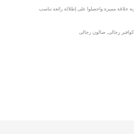
Foox واستمتعوا بتجربة حلاقة مميزة واحصلوا على إطلالة رائعة تناسب
 كوافير رجالى, صالون رجالى