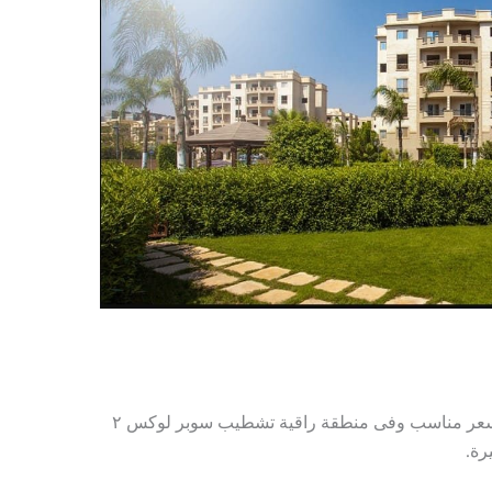
شقق للبيع بيتا جاردنز بها كل المميزات وبسعر مناسب وفى منطقة راقية تشطيب سوبر لوكس ٢
رة.