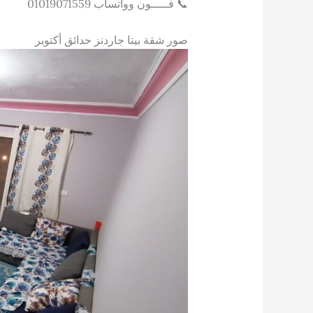
📞 فـــــون وواتساب 01019071559
صور شقة بيتا جاردنز حدائق أكتوبر