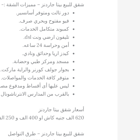
شقق للبيع بيتا جاردنز – مميزات الشقة :-
دور تالت ومتوفر أسانسير.
فيو مفتوح وبحري صرف.
كمبوند متكامل الخدمات.
تليفون ارضي ونت dsl.
أمن وحراسة 24 ساعه.
كيدز اريا وحدائق ونادي.
مسجد ومركز طبي وحضانة.
بجوار جولف كورنر والراية ماركت.
متوفر كافة الخدمات والمواصلات.
ليس عليها أى أقساط ومدفوع مصا
بالقرب من المدارس الانترناشونال و
أسعار شقق بيتا جاردنز
620 الف جنيه كاش او 400 الف و 250 الف خلال سنة.
شقق للبيع بيتا جاردنز – طرق التواصل