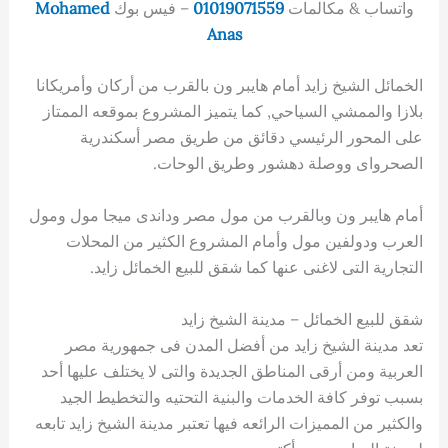
واتساب & مكالمات
01019071559
– فيس بوك
Mohamed
Anas
الخمائل الشيخ زايد أمام هايبر ون بالقرب من أركان وأمريكانا
بلازا والممشي السياحي, كما يتميز المشروع بموقعه الممتاز
على المحور الرئيسي دقائق من طريق مصر أسكندرية
الصحرواى ووصلة دهشور وطريق الوحات.
أمام هايبر ون وبالقرب من مول مصر وداندى ميجا مول ومول
العرب ودولفين مول وأمام المشروع الكثير من المحلات
التجارية التى لاغنى عنها كما شقق للبيع الخمائل زايد.
شقق للبيع الخمائل – مدينة الشيخ زايد
تعد مدينة الشيخ زايد من أفضل المدن فى جمهورية مصر
العربية ومن أرقى المناطق الجديدة والتى لا يختلف عليها أحد
بسبب توفر كافة الخدمات والبنية التحتيه والتخطيط الجيد
والكثير من المميزات الرائعه فيها تعتبر مدينة الشيخ زايد تابعه