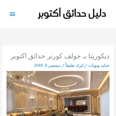
خطي
لى
القائم
لمحتوى
الرئيس
ديكوريتا بـ جولف كورنر حدائق اكتوبر
حدايد وبويات
/
اترك تعليقاً
/
ديسمبر 9, 2019