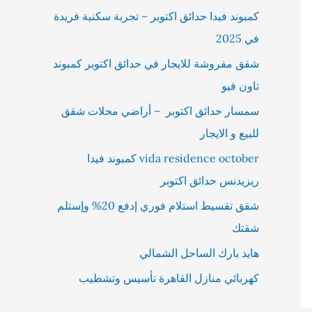
كمبوند فيدا حدائق اكتوبر – تجربة سكنية فريدة
في 2025
شقق مفروشة للايجار في حدائق اكتوبر كمبوند
تاون فيو
سمسار حدائق اكتوبر – أراضي محلات شقق
للبيع و الايجار
vida residence october كمبوند فيدا
ريزيدنس حدائق اكتوبر
شقق تقسيط استلام فوري إدفع 20% وإستلم
شقتك
هايد بارك الساحل الشمالي
كهربائي منازل القاهرة تأسيس وتشطيب