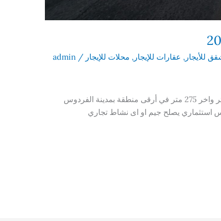
ق للأيجار
,
عقارات للإيجار
,
محلات للإيجار
/
admin
جيم للايجار بالفردوس محل تجاري ٧٠٠ متر واخر 275 متر في أرقى منطقة بمدينة الفردوس
س استثماري يصلح جيم او اى نشاط تجاري