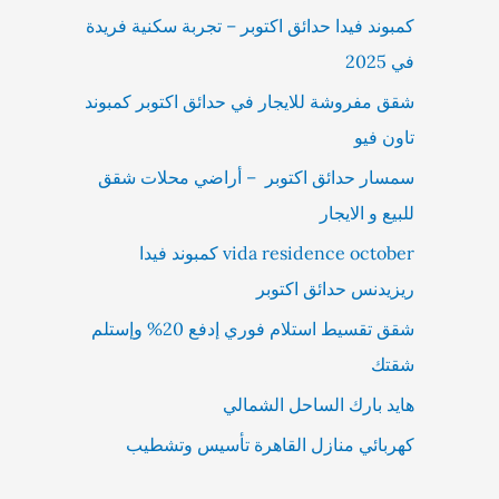
كمبوند فيدا حدائق اكتوبر – تجربة سكنية فريدة
في 2025
شقق مفروشة للايجار في حدائق اكتوبر كمبوند
تاون فيو
سمسار حدائق اكتوبر – أراضي محلات شقق
للبيع و الايجار
vida residence october كمبوند فيدا
ريزيدنس حدائق اكتوبر
شقق تقسيط استلام فوري إدفع 20% وإستلم
شقتك
هايد بارك الساحل الشمالي
كهربائي منازل القاهرة تأسيس وتشطيب