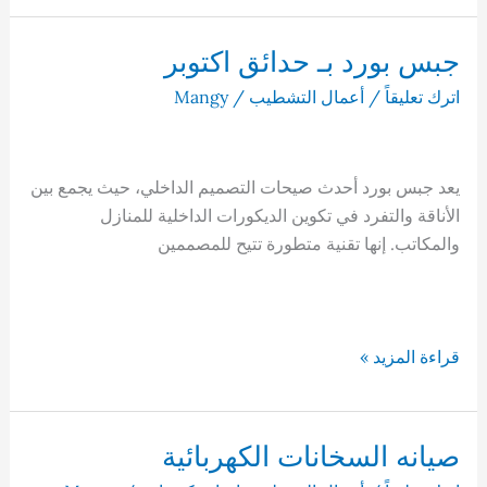
القاهرة
تأسيس
جبس بورد بـ حدائق اكتوبر
وتشطيب
اترك تعليقاً
/
أعمال التشطيب
/
Mangy
يعد جبس بورد أحدث صيحات التصميم الداخلي، حيث يجمع بين
الأناقة والتفرد في تكوين الديكورات الداخلية للمنازل
والمكاتب. إنها تقنية متطورة تتيح للمصممين
جبس
قراءة المزيد »
بورد
بـ
حدائق
صيانه السخانات الكهربائية
اكتوبر