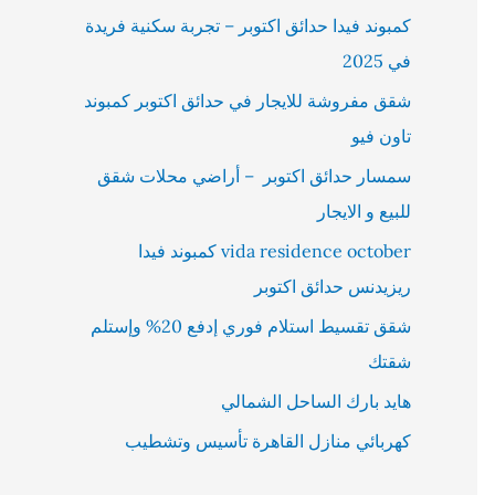
كمبوند فيدا حدائق اكتوبر – تجربة سكنية فريدة
في 2025
شقق مفروشة للايجار في حدائق اكتوبر كمبوند
تاون فيو
سمسار حدائق اكتوبر – أراضي محلات شقق
للبيع و الايجار
vida residence october كمبوند فيدا
ريزيدنس حدائق اكتوبر
شقق تقسيط استلام فوري إدفع 20% وإستلم
شقتك
هايد بارك الساحل الشمالي
كهربائي منازل القاهرة تأسيس وتشطيب